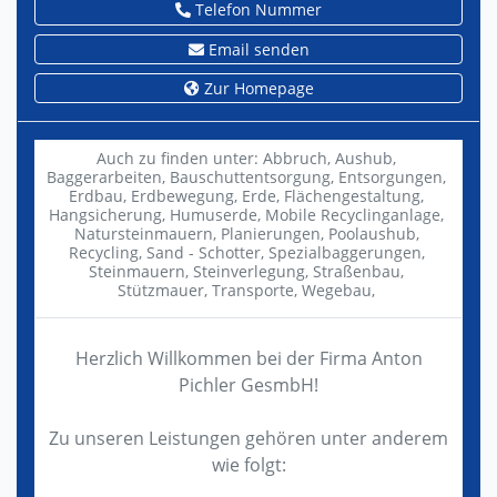
Telefon Nummer
Email senden
Zur Homepage
Auch zu finden unter:
Abbruch,
Aushub,
Baggerarbeiten,
Bauschuttentsorgung,
Entsorgungen,
Erdbau,
Erdbewegung,
Erde,
Flächengestaltung,
Hangsicherung,
Humuserde,
Mobile Recyclinganlage,
Natursteinmauern,
Planierungen,
Poolaushub,
Recycling,
Sand - Schotter,
Spezialbaggerungen,
Steinmauern,
Steinverlegung,
Straßenbau,
Stützmauer,
Transporte,
Wegebau,
Herzlich Willkommen bei der Firma Anton
Pichler GesmbH!
Zu unseren Leistungen gehören unter anderem
wie folgt: